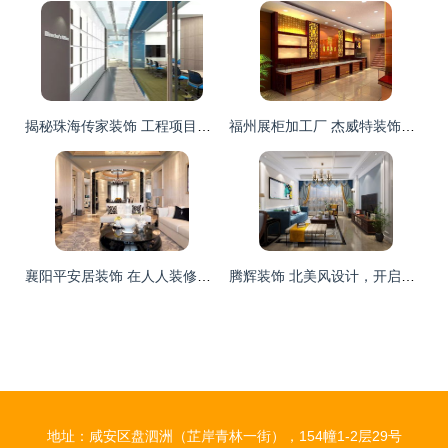
揭秘珠海传家装饰 工程项目经理的另一面
福州展柜加工厂 杰威特装饰打造商业空间新标杆
襄阳平安居装饰 在人人装修网打造理想家居的可靠伙伴
腾辉装饰 北美风设计，开启舒适雅致生活新篇章
地址：咸安区盘泗洲（芷岸青林一街），154幢1-2层29号